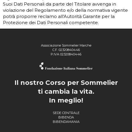
Suoi Dati Personali da parte del Titolare avvenga in
violazione del Regolamento e/o della normativa vigente
potrà proporre reclamo all'Autorità Garante per la
Protezione dei Dati Personali competente.
Associazione Sommelier Marche
C.F. 02320840446
P.IVA 02320840446
Il nostro Corso per Sommelier
ti cambia la vita.
In meglio!
SEDE CENTRALE
BIBENDA
BIBENDAMANIA